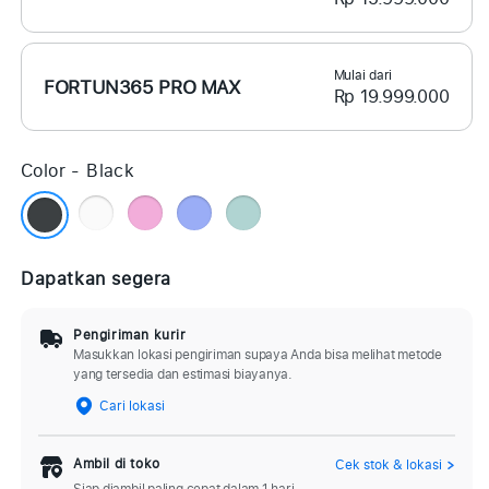
Mulai dari
FORTUN365 PRO MAX
Rp 19.999.000
Color -
Black
Dapatkan segera
Pengiriman kurir
Masukkan lokasi pengiriman supaya Anda bisa melihat metode
yang tersedia dan estimasi biayanya.
Cari lokasi
Ambil di toko
Cek stok & lokasi
Siap diambil paling cepat dalam 1 hari