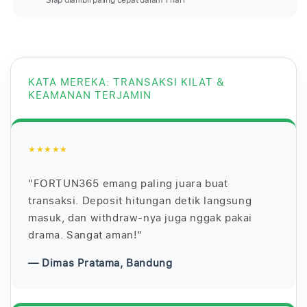
K
o
KATA MEREKA: TRANSAKSI KILAT &
KEAMANAN TERJAMIN
n
t
e
★★★★★
n
y
"FORTUN365 emang paling juara buat
a
transaksi. Deposit hitungan detik langsung
n
masuk, dan withdraw-nya juga nggak pakai
g
drama. Sangat aman!"
d
a
— Dimas Pratama, Bandung
p
a