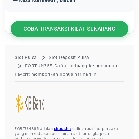
— Reza Kurniawan, Medan
COBA TRANSAKSI KILAT SEKARANG
Slot Pulsa
Slot Deposit Pulsa
FORTUN365 Daftar peluang kemenangan
Favorit memberikan bonus har hari ini
FORTUN365 adalah
situs slot
online resmi terpercaya
yang menyediakan permainan slot terlengkap dari
berbagai provider ternama di dunia yang dapat