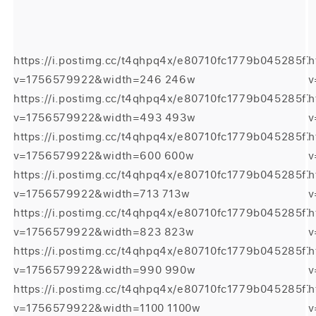
https://i.postimg.cc/t4qhpq4x/e80710fc1779b045285f7a
h
v=1756579922&width=246 246w
v
https://i.postimg.cc/t4qhpq4x/e80710fc1779b045285f7a
h
v=1756579922&width=493 493w
v
https://i.postimg.cc/t4qhpq4x/e80710fc1779b045285f7a
h
v=1756579922&width=600 600w
v
https://i.postimg.cc/t4qhpq4x/e80710fc1779b045285f7a
h
v=1756579922&width=713 713w
v
https://i.postimg.cc/t4qhpq4x/e80710fc1779b045285f7a
h
v=1756579922&width=823 823w
v
https://i.postimg.cc/t4qhpq4x/e80710fc1779b045285f7a
h
v=1756579922&width=990 990w
v
https://i.postimg.cc/t4qhpq4x/e80710fc1779b045285f7a
h
v=1756579922&width=1100 1100w
v