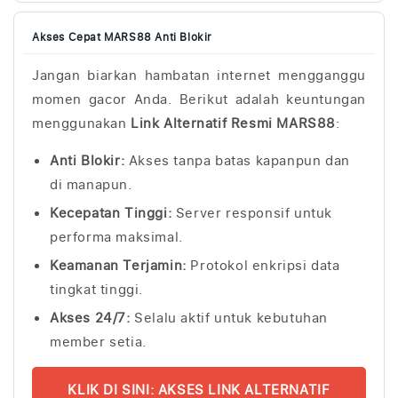
t
u
Akses Cepat MARS88 Anti Blokir
t
Jangan biarkan hambatan internet mengganggu
u
momen gacor Anda. Berikut adalah keuntungan
p
menggunakan
Link Alternatif Resmi MARS88
:
Anti Blokir:
Akses tanpa batas kapanpun dan
di manapun.
Kecepatan Tinggi:
Server responsif untuk
performa maksimal.
Keamanan Terjamin:
Protokol enkripsi data
tingkat tinggi.
Akses 24/7:
Selalu aktif untuk kebutuhan
member setia.
KLIK DI SINI: AKSES LINK ALTERNATIF