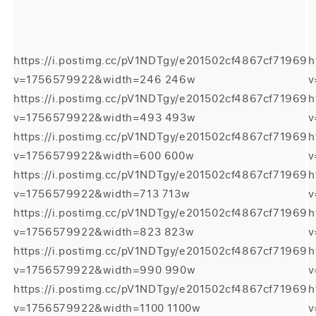
https://i.postimg.cc/pV1NDTgy/e201502cf4867cf71969
h
v=1756579922&width=246 246w
v
https://i.postimg.cc/pV1NDTgy/e201502cf4867cf71969
h
v=1756579922&width=493 493w
v
https://i.postimg.cc/pV1NDTgy/e201502cf4867cf71969
h
v=1756579922&width=600 600w
v
https://i.postimg.cc/pV1NDTgy/e201502cf4867cf71969
h
v=1756579922&width=713 713w
v
https://i.postimg.cc/pV1NDTgy/e201502cf4867cf71969
h
v=1756579922&width=823 823w
v
https://i.postimg.cc/pV1NDTgy/e201502cf4867cf71969
h
v=1756579922&width=990 990w
v
https://i.postimg.cc/pV1NDTgy/e201502cf4867cf71969
h
v=1756579922&width=1100 1100w
v