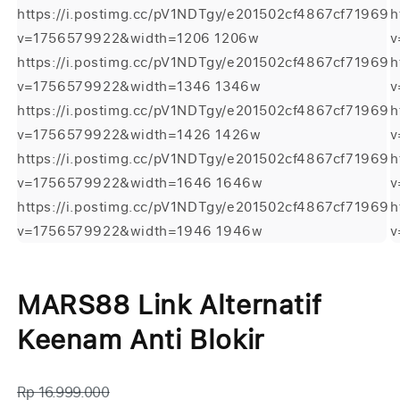
https://i.postimg.cc/pV1NDTgy/e201502cf4867cf71969
h
v=1756579922&width=1206 1206w
v
https://i.postimg.cc/pV1NDTgy/e201502cf4867cf71969
h
v=1756579922&width=1346 1346w
v
https://i.postimg.cc/pV1NDTgy/e201502cf4867cf71969
h
v=1756579922&width=1426 1426w
v
https://i.postimg.cc/pV1NDTgy/e201502cf4867cf71969
h
v=1756579922&width=1646 1646w
v
https://i.postimg.cc/pV1NDTgy/e201502cf4867cf71969
h
v=1756579922&width=1946 1946w
v
Buka
B
media
m
1
2
MARS88 Link Alternatif
di
di
modal
m
Keenam Anti Blokir
Rp 16.999.000