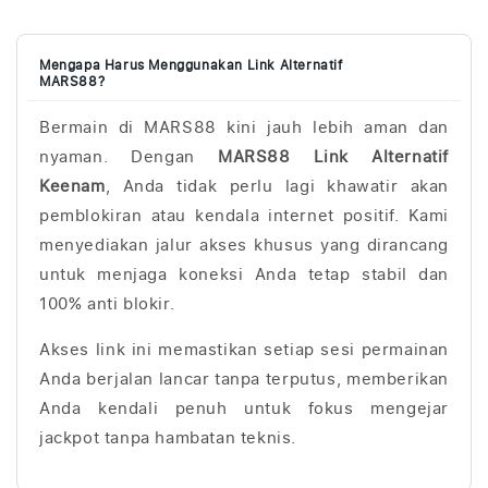
K
o
Mengapa Harus Menggunakan Link Alternatif
n
MARS88?
t
Bermain di MARS88 kini jauh lebih aman dan
e
nyaman. Dengan
MARS88 Link Alternatif
n
y
Keenam
, Anda tidak perlu lagi khawatir akan
a
pemblokiran atau kendala internet positif. Kami
n
menyediakan jalur akses khusus yang dirancang
g
untuk menjaga koneksi Anda tetap stabil dan
d
100% anti blokir.
a
Akses link ini memastikan setiap sesi permainan
p
Anda berjalan lancar tanpa terputus, memberikan
a
Anda kendali penuh untuk fokus mengejar
t
jackpot tanpa hambatan teknis.
d
i