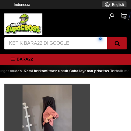
Indonesia
English
BARA22
mudah. Kami berkomitmen untuk Coba layanan prioritas Terbaik melalui te