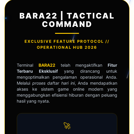
BARA22 | TACTICAL
COMMAND
EXCLUSIVE FEATURE PROTOCOL //
OPERATIONAL HUB 2026
Terminal
BARA22
telah mengaktifkan
Fitur
Terbaru Eksklusif
yang dirancang untuk
mengoptimalkan pengalaman operasional Anda.
Melalui
proses daftar hari ini
, Anda mendapatkan
akses ke sistem game online modern yang
menggabungkan efisiensi hiburan dengan peluang
hasil yang nyata.
🚀