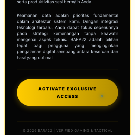
serta produktivitas sesi bermain Anda.
Keamanan data adalah prioritas fundamental
dalam arsitektur sistem kami. Dengan integrasi
teknologi terbaru, Anda dapat fokus sepenuhnya
pada strategi kemenangan tanpa khawatir
mengenai aspek teknis. BARA22 adalah pilihan
tepat bagi pengguna yang menginginkan
pengalaman digital seimbang antara keseruan dan
hasil yang optimal.
ACTIVATE EXCLUSIVE
ACCESS
© 2026 BARA22 | VERIFIED GAMING & TACTICAL