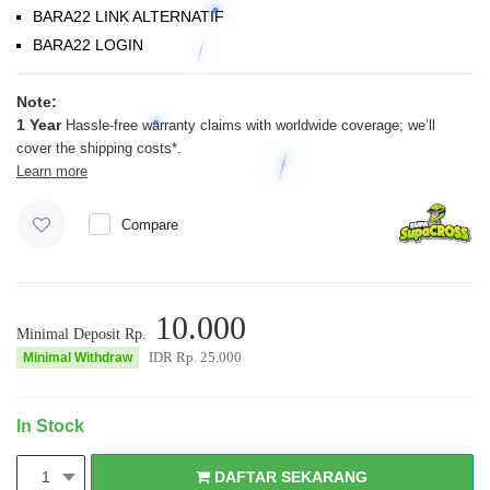
BARA22 LINK ALTERNATIF
BARA22 LOGIN
Note:
1 Year
Hassle-free warranty claims with worldwide coverage; we’ll
cover the shipping costs*.
Learn more
Compare
10.000
Minimal Deposit Rp.
IDR Rp.
25.000
Minimal Withdraw
In Stock
DAFTAR SEKARANG
1
DAFTAR SEKARANG