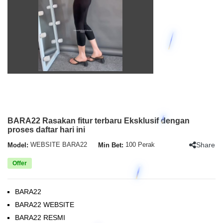
BARA22 Rasakan fitur terbaru Eksklusif dengan
proses daftar hari ini
Share
Model:
WEBSITE BARA22
Min Bet:
100 Perak
Offer
BARA22
BARA22 WEBSITE
BARA22 RESMI