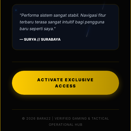
"Performa sistem sangat stabil. Navigasi fitur
terbaru terasa sangat intuitif bagi pengguna
baru seperti saya."
— SURYA // SURABAYA
ACTIVATE EXCLUSIVE
ACCESS
© 2026 BARA22 | VERIFIED GAMING & TACTICAL
OPERATIONAL HUB