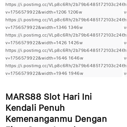
https://i.postimg.cc/VLp8c6Rh/2b79b6485172103c246
h
v=1756579922&width=1206 1206w
v
https://i.postimg.cc/VLp8c6Rh/2b79b6485172103c246
h
v=1756579922&width=1346 1346w
v
https://i.postimg.cc/VLp8c6Rh/2b79b6485172103c246
h
v=1756579922&width=1426 1426w
v
https://i.postimg.cc/VLp8c6Rh/2b79b6485172103c246
h
v=1756579922&width=1646 1646w
v
https://i.postimg.cc/VLp8c6Rh/2b79b6485172103c246
h
v=1756579922&width=1946 1946w
v
Buka
B
media
m
1
2
MARS88 Slot Hari Ini
di
di
modal
m
Kendali Penuh
Kemenanganmu Dengan