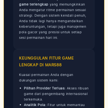
a
game terlengkap
yang memungkinkan
t
Anda mengatur ritme permainan sesuai
d
strategi. Dengan sistem kendali penuh,
i
Anda tidak lagi hanya mengandalkan
t
keberuntungan, tetapi juga manajemen
u
pola gacor yang presisi untuk setiap
sesi permainan hari ini.
t
u
p
KEUNGGULAN FITUR GAME
LENGKAP DI MARS88
Kuasai permainan Anda dengan
dukungan sistem kami:
Pilihan Provider Terluas:
Akses ribuan
game dari pengembang internasional
terkemuka.
Analitik Pola:
Fitur untuk memantau