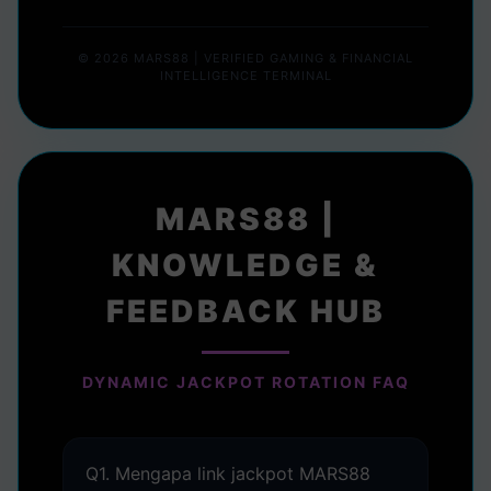
© 2026 MARS88 | VERIFIED GAMING & FINANCIAL
INTELLIGENCE TERMINAL
MARS88 |
KNOWLEDGE &
FEEDBACK HUB
DYNAMIC JACKPOT ROTATION FAQ
Q1. Mengapa link jackpot MARS88