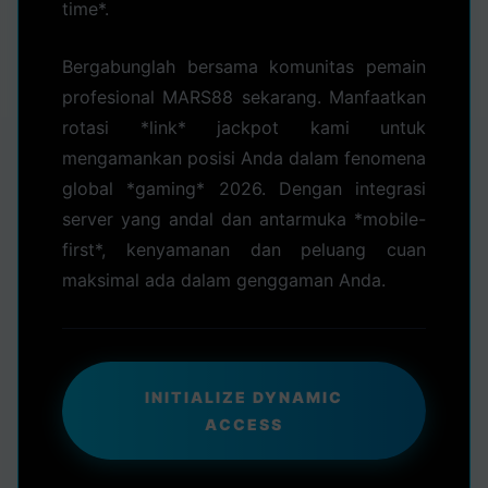
time*.
Bergabunglah bersama komunitas pemain
profesional MARS88 sekarang. Manfaatkan
rotasi *link* jackpot kami untuk
mengamankan posisi Anda dalam fenomena
global *gaming* 2026. Dengan integrasi
server yang andal dan antarmuka *mobile-
first*, kenyamanan dan peluang cuan
maksimal ada dalam genggaman Anda.
INITIALIZE DYNAMIC
ACCESS