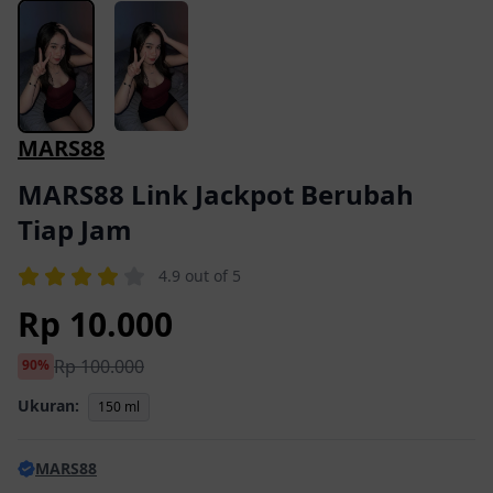
MARS88
MARS88 Link Jackpot Berubah
Tiap Jam
4.9 out of 5
Rp 10.000
Rp 100.000
90%
Ukuran:
150 ml
MARS88