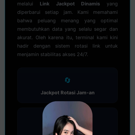
melalui
Link Jackpot Dinamis
yang
diperbarui setiap jam. Kami memahami
bahwa peluang menang yang optimal
membutuhkan data yang selalu segar dan
akurat. Oleh karena itu, terminal kami kini
hadir dengan sistem rotasi link untuk
menjamin stabilitas akses 24/7.
🔄
Jackpot Rotasi Jam-an
🚀
Akses Server Cepat