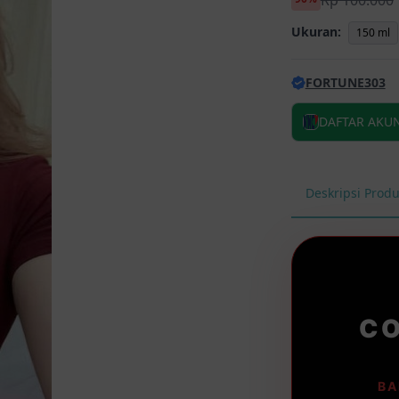
Rp 100.000
Ukuran:
150 ml
FORTUNE303
DAFTAR AKUN
Deskripsi Prod
C
BA