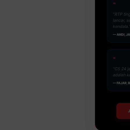
❝
"RTP ti
lancar, s
kendala.
— ANDI, J
❝
"CS 24 j
adalah ke
— FAJAR,