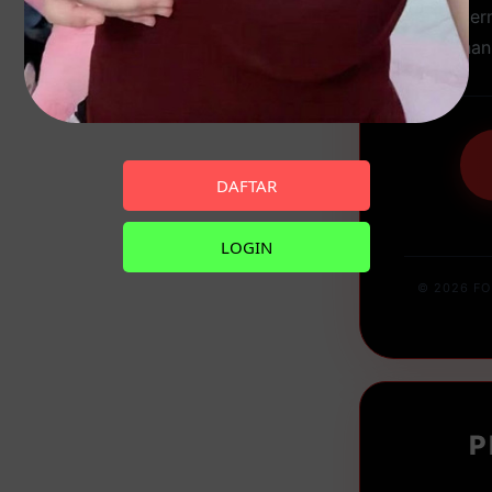
Akses ter
permainan 
DAFTAR
LOGIN
© 2026 FO
P