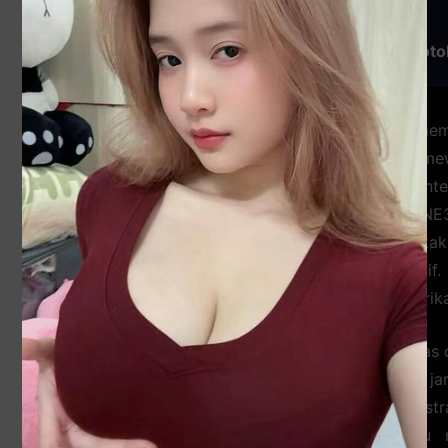
Proto
Kami mem
visual m
tetap ent
FORTUNE30
menciptaka
responsif.
memberika
Integritas
dengan ja
mana str
berpadu 