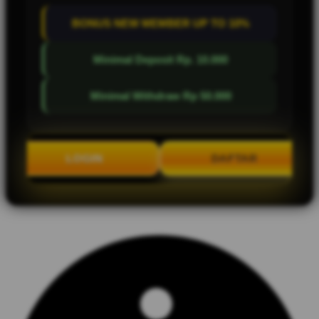
BONUS NEW MEMBER UP TO 10%
Minimal Deposit Rp. 10.000
Minimal Withdraw Rp 50.000
LOGIN
DAFTAR