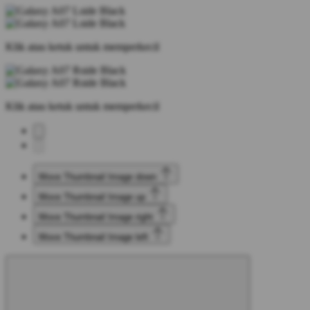
Klik atau ketuk untuk memperkecil
Klik atau ketuk untuk memperkecil
Move Thumbnail Image down
Move Thumbnail Image up
Move Thumbnail Image right
Move Thumbnail Image left