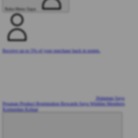
Buka Menu Saya
Receive up to 5% of your purchase back in points.
Halaman Saya
Pesanan
Product Registration
Rewards Saya
Wishlist
Members
Komunitas
Keluar