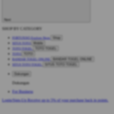
Next
SHOP BY CATEGORY
FORTUN365
Explore Shop
Shop
SITUS TOTO
Mobile
TOTO TOGEL
TOTO TOGEL
TOTO
TOTO
BANDAR TOGEL ONLINE
BANDAR TOGEL ONLINE
SITUS TOTO TOGEL
SITUS TOTO TOGEL
Dukungan
Dukungan
For Business
Login/Sign-Up
Receive up to 5% of your purchase back in points.