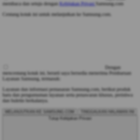
membaca dan setuju dengan
Kebijakan Privasi
Samsung.com
Centang kotak ini untuk melanjutkan ke Samsung.com.
Dengan
mencentang kotak ini, berarti saya bersedia menerima Pembaruan
Layanan Samsung, termasuk:
Layanan dan informasi pemasaran Samsung.com, berikut produk
baru dan pengumuman layanan serta penawaran khusus, peristiwa
dan buletin berkalanya.
MELANJUTKAN KE SAMSUNG.COM
TINGGALKAN HALAMAN INI
Tutup Kebijakan Privasi