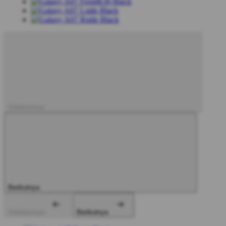
Sebelumnya
Berikutnya
Sebelumnya
Berikutnya