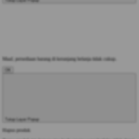
Tutup Layar Popup
Maaf, persediaan barang di keranjang belanja tidak cukup.
OK
Tutup Layar Popup
Hapus produk