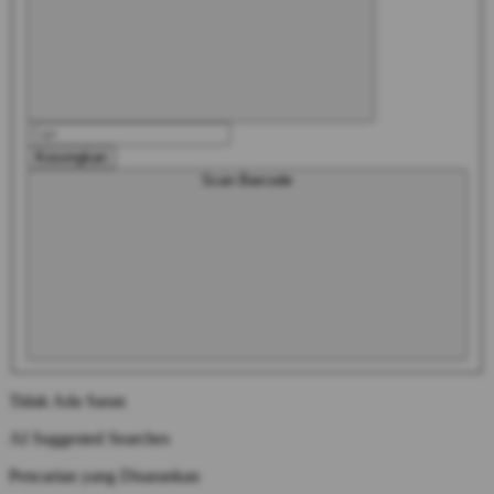
Kosongkan
Scan Barcode
Tidak Ada Saran
AI Suggested Searches
Pencarian yang Disarankan