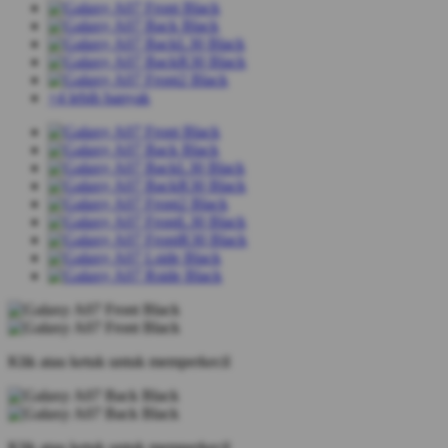
+4 lebih banyak
Klik atau ketuk untuk memperkecil
Klik atau ketuk untuk memperkecil