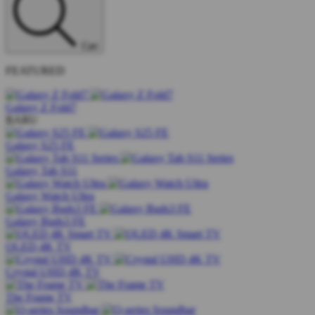
Cari
FEATURED
Galaxy Z Fold7
BARU
Galaxy S25 FE
Galaxy Tab S11
Galaxy Watch Ultra
Galaxy Buds3 FE
QLED 4K TV
Crystal UHD 4K TV
The Frame TV