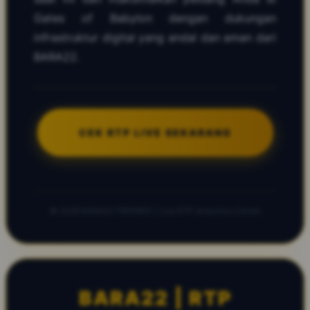
Gates of Babylon dengan dukungan
infrastruktur digital yang andal dan aman dari
BARA22.
CEK RTP LIVE SEKARANG
© 2026 BARA22 PREMIER | Live RTP Analytics Center
BARA22 | RTP