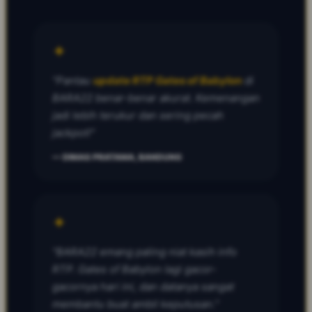
✦
"Pantau
update RTP Gates of Babylon
di
BARA22 benar-benar akurat. Kemenangan
jadi lebih terukur dan sering pecah
jackpot!"
— DIMAS PRATAMA, BANDUNG
✦
"BARA22 emang paling niat kasih info
RTP. Gates of Babylon lagi gacor-
gacornya hari ini, dan datanya sangat
membantu buat ambil keputusan."