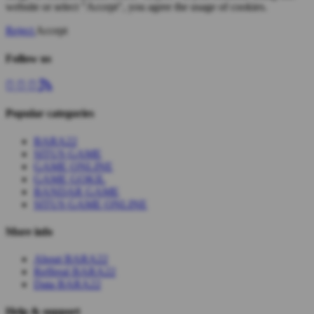
website or select "Accept", you agree the usage of cookies.
Reject
Accept
Follow
us
Popular
categories
BARA22
SITUS GAME
GAME ONLINE
GAME GOKIL
BANDAR GAME
SITUS GAME ONLINE
More
info
About BARA22
Refferal BARA22
Data BARA22
Help
& support