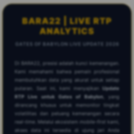
BARA22 | LIVE RTP
ANALYTICS
GATES OF BABYLON LIVE UPDATE 2026
Di BARA22, presisi adalah kunci kemenangan.
Kami memahami bahwa pemain profesional
membutuhkan data yang akurat untuk setiap
putaran. Saat ini, kami menyajikan
Update
RTP Live untuk Gates of Babylon
, yang
dirancang khusus untuk memonitor tingkat
volatilitas dan peluang kemenangan secara
real-time
. Melalui ekosistem
mobile-first
kami,
akses data ini tersedia di ujung jari Anda