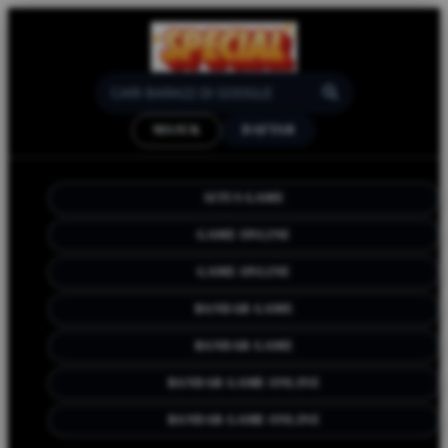
MASUK
DAFTAR
SITUS GAME
GAME ONLINE
GAME ONLINE
BANDAR GAME
BANDAR GAME
BANDAR GAME ONLINE
BANDAR GAME ONLINE