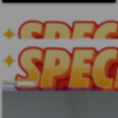
Overview
Reviews (99.137K)
Support (103.229K)
FAQ (5)
BARA22 Update RTP Gates Of