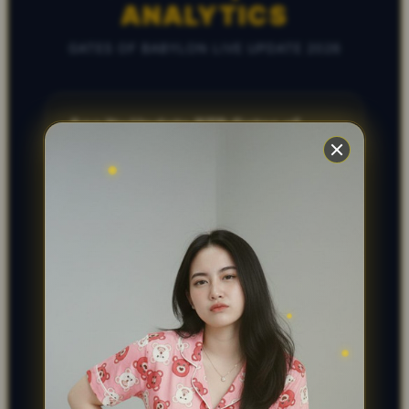
ANALYTICS
GATES OF BABYLON LIVE UPDATE 2026
Apa Itu Update RTP Gates of
Babylon?
Di
BARA22
, kami menyajikan data
RTP
Live
untuk Gates of Babylon yang
diperbarui setiap jam. Fitur ini membantu
Anda memantau tingkat volatilitas secara
presisi untuk menentukan strategi
bermain terbaik.
Seberapa Akurat Data RTP Saat
Ini?