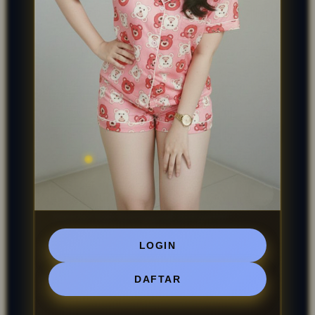
Data kami terintegrasi langsung dengan
server provider untuk memberikan
bocoran akurasi tinggi. Dengan memantau
update RTP, member dapat
mengidentifikasi kapan mesin sedang
memberikan peluang kemenangan
maksimal.
Mengapa Harus Menggunakan
Bocoran BARA22?
Selain stabilitas platform, BARA22
memberikan keunggulan kompetitif
melalui data analitik yang transparan.
LOGIN
Fokus kemenangan Anda lebih terarah
dengan panduan RTP yang selalu *up-to-
DAFTAR
date* setiap harinya.