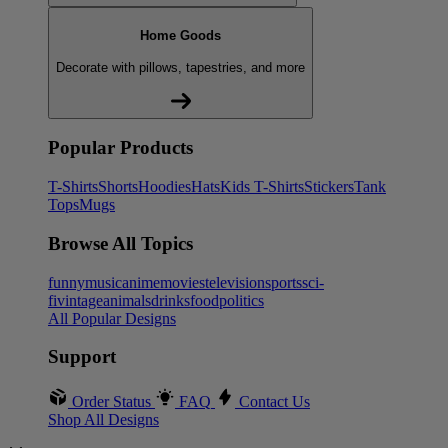
Home Goods
Decorate with pillows, tapestries, and more
Popular Products
T-Shirts
Shorts
Hoodies
Hats
Kids T-Shirts
Stickers
Tank
Tops
Mugs
Browse All Topics
funny
music
anime
movies
television
sports
sci-
fi
vintage
animals
drinks
food
politics
All Popular Designs
Support
Order Status
FAQ
Contact Us
Shop All Designs