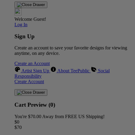
Welcome Guest!
Log In
Sign Up
Create an account to save your favorite designs for viewing
anytime, on any device.
Create an Account
Artist Sign Up
About TeePublic
Social
Responsibility
Create Account
Cart Preview (0)
You're
$70.00
Away from
FREE US Shipping!
$0
$70