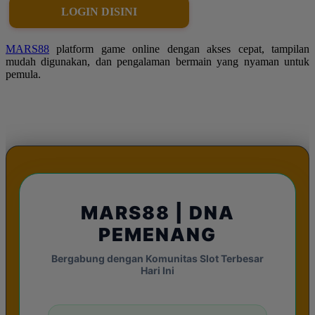
LOGIN DISINI
MARS88
platform game online dengan akses cepat, tampilan
mudah digunakan, dan pengalaman bermain yang nyaman untuk
pemula.
MARS88 | DNA
PEMENANG
Bergabung dengan Komunitas Slot Terbesar
Hari Ini