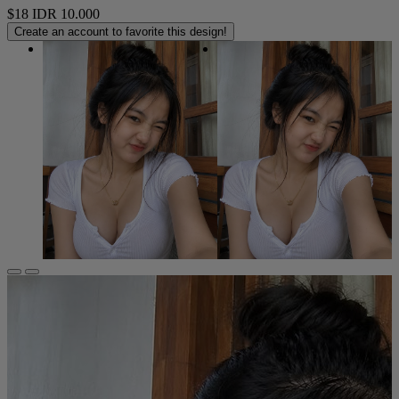
$18
IDR 10.000
Create an account to favorite this design!