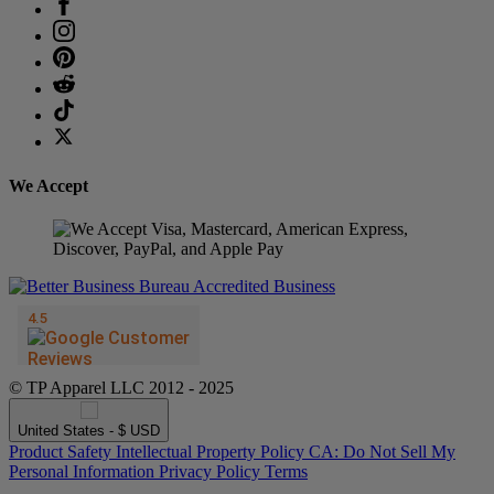
We Accept
© TP Apparel LLC 2012 - 2025
United States - $ USD
Product Safety
Intellectual Property Policy
CA: Do Not Sell My
Personal Information
Privacy Policy
Terms