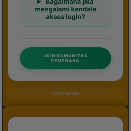
Bagaimana jika
mengalami kendala
akses login?
JOIN KOMUNITAS
PEMENANG
©2026 MARS88