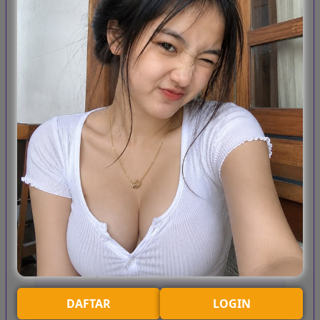
★★★★★
"Bergabung di MARS88 emang beda. DNA
pemenangnya terasa banget, aksesnya
stabil dan komunitasnya sangat suportif
untuk member baru."
— BAGAS, SURAKARTA
★★★★★
"Komunitas slot terbesar yang pernah saya
ikuti. Login cepat, fitur lengkap, dan emang
terbukti jadi sarana hiburan paling berkelas."
— NABILA, SEMARANG
DAFTAR
LOGIN