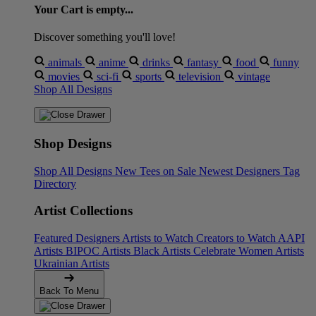
Your Cart is empty...
Discover something you'll love!
animals
anime
drinks
fantasy
food
funny
movies
sci-fi
sports
television
vintage
Shop All Designs
Shop Designs
Shop All Designs
New Tees on Sale
Newest Designers
Tag
Directory
Artist Collections
Featured Designers
Artists to Watch
Creators to Watch
AAPI
Artists
BIPOC Artists
Black Artists
Celebrate Women Artists
Ukrainian Artists
Back To Menu