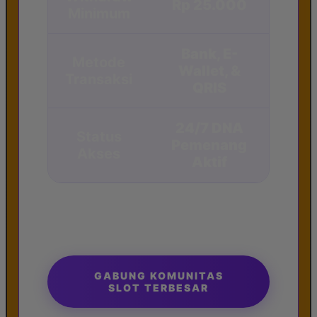
Rp 25.000
Minimum
Bank, E-
Metode
Wallet, &
Transaksi
QRIS
24/7 DNA
Status
Pemenang
Akses
Aktif
Temukan DNA pemenang Anda dan
bergabunglah sekarang.
GABUNG KOMUNITAS
SLOT TERBESAR