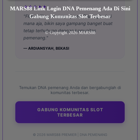
★★★★★
MARS88 Link Login DNA Pemenang Ada Di Sini
Gabung Komunitas Slot Terbesar
"Fleksibilitas aksesnya juara! Bisa login dari
mana aja, bikin saya gampang banget buat
tetap terhubung dengan komunitas
© Copyright 2026
MARS88
pemenang."
— ARDIANSYAH, BEKASI
Temukan DNA pemenang Anda dan bergabunglah di
komunitas terbesar.
GABUNG KOMUNITAS SLOT
TERBESAR
© 2026 MARS88 PREMIER | DNA PEMENANG