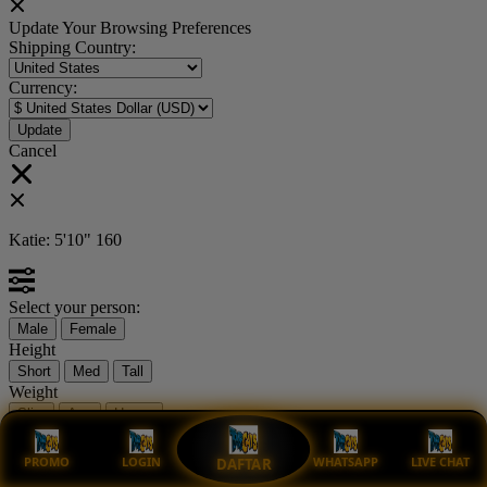
Update Your Browsing Preferences
Shipping Country:
Currency:
Cancel
Katie:
5'10"
160
Select your person:
Male
Female
Height
Short
Med
Tall
Weight
Slim
Avg
Heavy
View Size Chart
PROMO
LOGIN
WHATSAPP
LIVE CHAT
DAFTAR