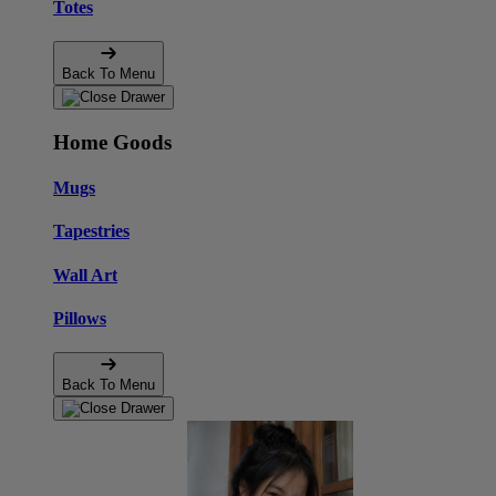
Totes
Back To Menu
Home Goods
Mugs
Tapestries
Wall Art
Pillows
Back To Menu