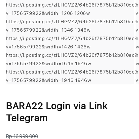
https://i.postimg.cc/zfLHGVZ2/64b26f7875b12b810ec
h
v=1756579922&width=1206 1206w
v
https://i.postimg.cc/zfLHGVZ2/64b26f7875b12b810ec
h
v=1756579922&width=1346 1346w
v
https://i.postimg.cc/zfLHGVZ2/64b26f7875b12b810ec
h
v=1756579922&width=1426 1426w
v
https://i.postimg.cc/zfLHGVZ2/64b26f7875b12b810ec
h
v=1756579922&width=1646 1646w
v
https://i.postimg.cc/zfLHGVZ2/64b26f7875b12b810ec
h
v=1756579922&width=1946 1946w
v
Buka
B
media
m
1
2
BARA22 Login via Link
di
di
modal
m
Telegram
Rp 16.999.000