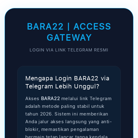
K
o
BARA22 | ACCESS
n
t
GATEWAY
e
LOGIN VIA LINK TELEGRAM RESMI
n
y
a
n
Mengapa Login BARA22 via
g
Telegram Lebih Unggul?
d
Akses
BARA22
melalui link Telegram
a
adalah metode paling stabil untuk
p
tahun 2026. Sistem ini memberikan
a
Anda jalur akses langsung yang anti-
t
blokir, memastikan pengalaman
d
bermain tetap lancar tanpa kendala