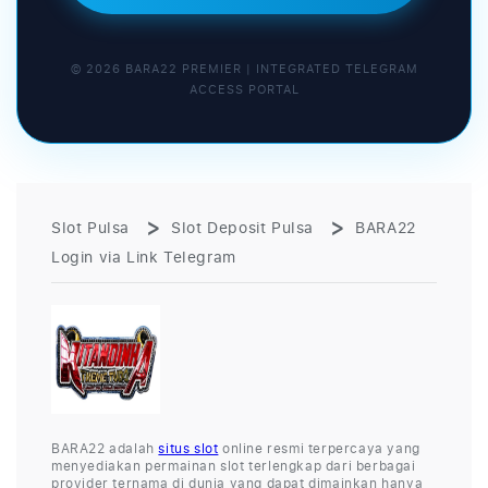
© 2026 BARA22 PREMIER | INTEGRATED TELEGRAM
ACCESS PORTAL
Slot Pulsa
Slot Deposit Pulsa
BARA22
Login via Link Telegram
BARA22 adalah
situs slot
online resmi terpercaya yang
menyediakan permainan slot terlengkap dari berbagai
provider ternama di dunia yang dapat dimainkan hanya