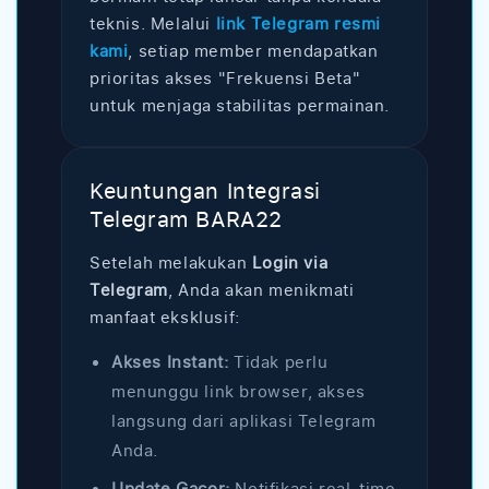
i
teknis. Melalui
link Telegram resmi
t
kami
, setiap member mendapatkan
u
prioritas akses "Frekuensi Beta"
t
untuk menjaga stabilitas permainan.
u
p
Keuntungan Integrasi
Telegram BARA22
Setelah melakukan
Login via
Telegram
, Anda akan menikmati
manfaat eksklusif:
Akses Instant:
Tidak perlu
menunggu link browser, akses
langsung dari aplikasi Telegram
Anda.
Update Gacor:
Notifikasi real-time