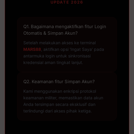
UPDATE 2026
Q1. Bagaimana mengaktifkan fitur Login
Otomatis & Simpan Akun?
Setelah melakukan akses ke terminal
MARS88
, aktifkan opsi 'Ingat Saya' pada
antarmuka login untuk sinkronisasi
kredensial aman tingkat lanjut.
Q2. Keamanan fitur Simpan Akun?
Kami menggunakan enkripsi protokol
keamanan militer, memastikan data akun
Anda tersimpan secara eksklusif dan
terlindungi dari akses pihak ketiga.