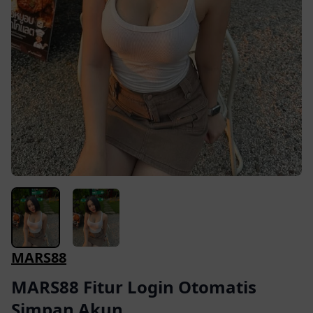
MARS88
MARS88 Fitur Login Otomatis
Simpan Akun