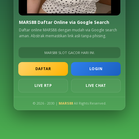
MARS88 Daftar Online via Google Search
Daftar online MARS88 dengan mudah via Google search
aman. Abstrak memastikan link asli tanpa phising.
MARS88 SLOT GACOR HARI INI.
DAFTAR
LOGIN
LIVE RTP
LIVE CHAT
© 2026 - 2030 |
MARS88
All Rights Reserved.