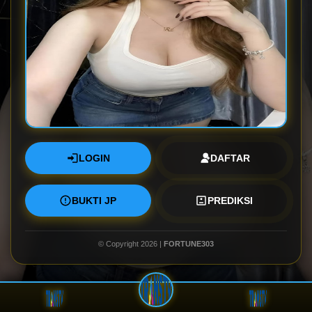
LOGIN
DAFTAR
BUKTI JP
PREDIKSI
© Copyright 2026 |
FORTUNE303