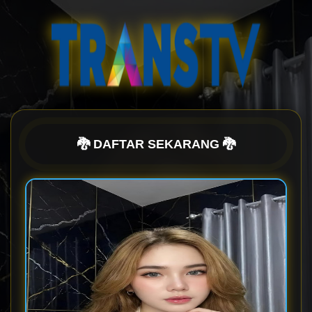
🐉 DAFTAR SEKARANG 🐉