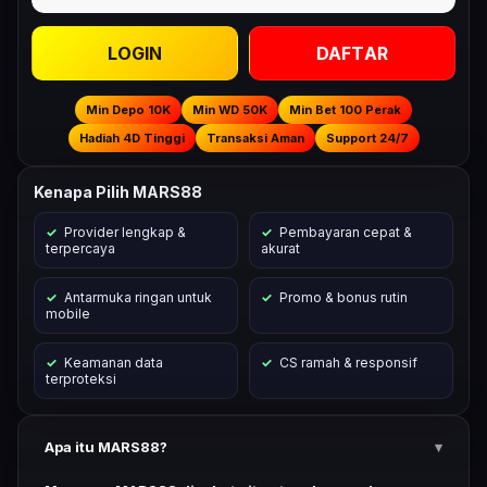
LOGIN
DAFTAR
Min Depo 10K
Min WD 50K
Min Bet 100 Perak
Hadiah 4D Tinggi
Transaksi Aman
Support 24/7
Kenapa Pilih MARS88
Provider lengkap &
Pembayaran cepat &
terpercaya
akurat
Antarmuka ringan untuk
Promo & bonus rutin
mobile
Keamanan data
CS ramah & responsif
terproteksi
Apa itu MARS88?