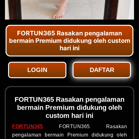
FORTUN365 Rasakan pengalaman
bermain Premium didukung oleh custom
hari ini
LOGIN
DAFTAR
FORTUN365 Rasakan pengalaman
bermain Premium didukung oleh
custom hari ini
FORTUN365
FORTUN365 Rasakan
pengalaman bermain Premium didukung oleh