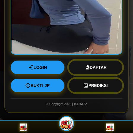
LOGIN
DAFTAR
BUKTI JP
PREDIKSI
© Copyright 2026 |
BARA22